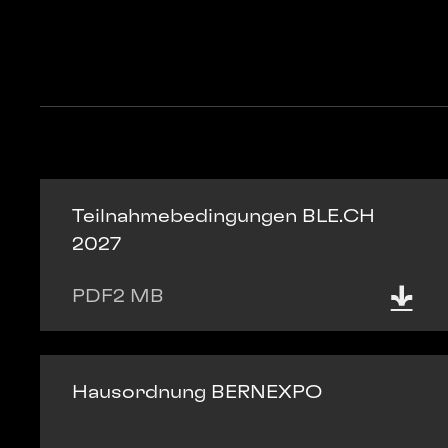
Teilnahmebedingungen BLE.CH
2027
PDF
2 MB
Hausordnung BERNEXPO