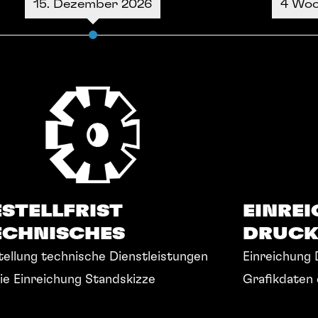
15. Dezember 2026
4 Woc
ESTELLFRIST
EINRE
ECHNISCHES
DRUCK
tellung technische Dienstleistungen
Einreichung 
ie Einreichung Standskizze
Grafikdaten e