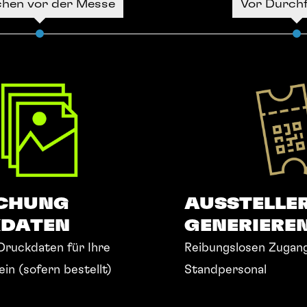
hen vor der Messe
Vor Durch
ICHUNG
AUSSTELLE
DATEN
GENERIERE
Druckdaten für Ihre
Reibungslosen Zugang
in (sofern bestellt)
Standpersonal