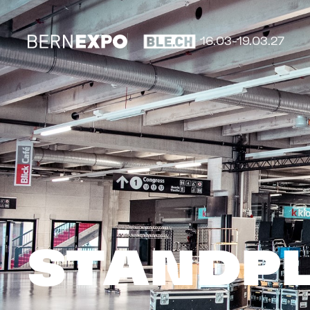
16.03-19.03.27
STAND­P