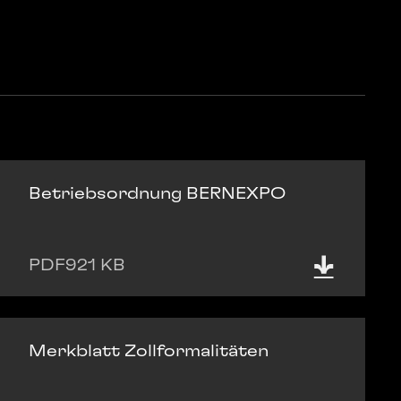
Betriebsordnung BERNEXPO
PDF
921 KB
Merkblatt Zollformalitäten