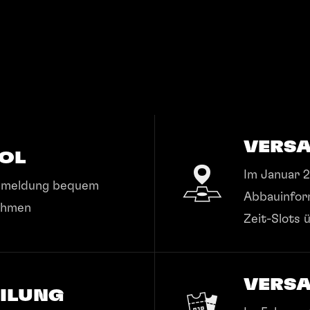
VERSA
OL
Im Januar 2
anmeldung bequem
Abbauinform
ehmen
Zeit-Slots 
VERS
EILUNG