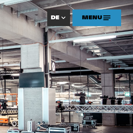
DE
MENU
MENU
Übersicht
Teilnehmen
Standplanung
Promotion
Gut zu wissen
Hospitality